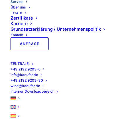
Ser­vice
Über uns
Team
Zer­ti­fi­ka­te
Kar­rie­re
Grund­satz­er­klä­rung / Unternehmenspolitik
Kon­takt
ANFRA­GE
ZEN­TRA­LE:
+49 2192 9203–0
info@kaeufer.de
+49 2192 9203–30
wind@kaeufer.de
Inter­ner Downloadbereich