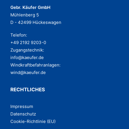
Gebr. Käufer GmbH
Mühlenberg 5
D - 42499 Hückeswagen
Telefon:
+49 2192 9203-0
Zugangstechnik:
info@kaeufer.de
Windkraftbefahranlagen:
wind@kaeufer.de
RECHTLICHES
Impres­sum
Daten­schutz
Coo­kie-Rich­t­­li­­nie (EU)