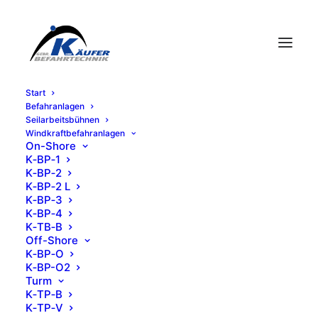
Start
Befahr­an­la­gen
Seil­ar­beits­büh­nen
Wind­kraft­be­fahr­an­la­gen
On-Shore
K‑BP‑1
K‑BP‑2
K‑BP‑2 L
K‑BP‑3
K‑BP‑4
K‑TB‑B
Off-Shore
K‑BP‑O
K‑BP-O2
Turm
Service und Wartung
K‑TP‑B
K‑TP‑V