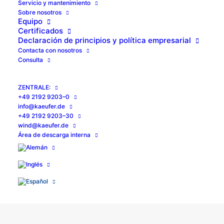
Ser­vi­cio y mantenimiento
Sobre noso­tros
Equi­po
Cer­ti­fi­ca­dos
Decla­ra­ción de prin­ci­pios y polí­ti­ca empresarial
Con­tac­ta con nosotros
Con­sul­ta
ZEN­TRA­LE:
+49 2192 9203–0
info@kaeufer.de
+49 2192 9203–30
wind@kaeufer.de
Área de des­car­ga interna
Sistema de acceso
para aerogeneradores
Para los aerogeneradores en tierra y mar, ofrecemos