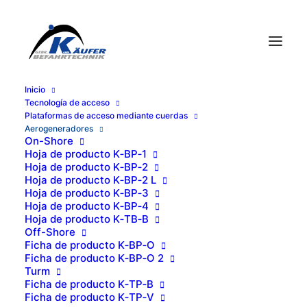
Ini­cio
Tec­no­lo­gía de acceso
Pla­ta­for­mas de acce­so median­te cuerdas
Aero­ge­ne­ra­do­res
On-Sho­re
Hoja de pro­duc­to K‑BP‑1
Hoja de pro­duc­to K‑BP‑2
Hoja de pro­duc­to K‑BP‑2 L
Hoja de pro­duc­to K‑BP‑3
Hoja de pro­duc­to K‑BP‑4
Hoja de pro­duc­to K‑TB‑B
Off-Sho­re
Ficha de pro­duc­to K‑BP‑O
Ficha de pro­duc­to K‑BP‑O 2
Turm
Ficha de pro­duc­to K‑TP‑B
Ficha de pro­duc­to K‑TP‑V