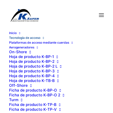
Ini­cio
Tec­no­lo­gía de acceso
Pla­ta­for­mas de acce­so median­te cuerdas
Aero­ge­ne­ra­do­res
On-Sho­re
Hoja de pro­duc­to K‑BP‑1
Hoja de pro­duc­to K‑BP‑2
Hoja de pro­duc­to K‑BP‑2 L
Hoja de pro­duc­to K‑BP‑3
Hoja de pro­duc­to K‑BP‑4
Hoja de pro­duc­to K‑TB‑B
Off-Sho­re
Ficha de pro­duc­to K‑BP‑O
Ficha de pro­duc­to K‑BP‑O 2
Sistemas de
Turm
Ficha de pro­duc­to K‑TP‑B
accionamiento
Ficha de pro­duc­to K‑TP‑V