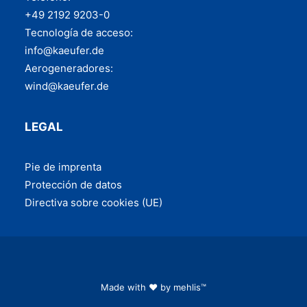
+49 2192 9203-0
Tecnología de acceso:
info@kaeufer.de
Aerogeneradores:
wind@kaeufer.de
LEGAL
Pie de imprenta
Pro­tec­ción de datos
Direc­ti­va sobre coo­kies (UE)
Made with ♥ by
mehlis™