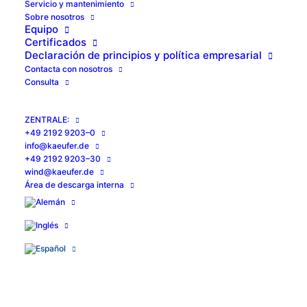
Ser­vi­cio y mantenimiento
Sobre noso­tros
Equi­po
Cer­ti­fi­ca­dos
Decla­ra­ción de prin­ci­pios y polí­ti­ca empresarial
Con­tac­ta con nosotros
Con­sul­ta
ZEN­TRA­LE:
+49 2192 9203–0
info@kaeufer.de
+49 2192 9203–30
wind@kaeufer.de
Área de des­car­ga interna
Nuestros clientes