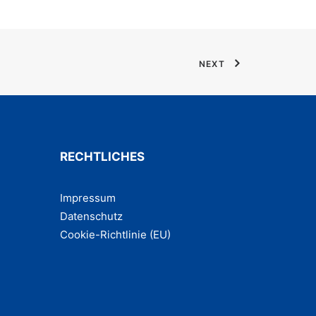
NEXT
RECHTLICHES
Impres­sum
Daten­schutz
Coo­kie-Rich­t­­li­­nie (EU)