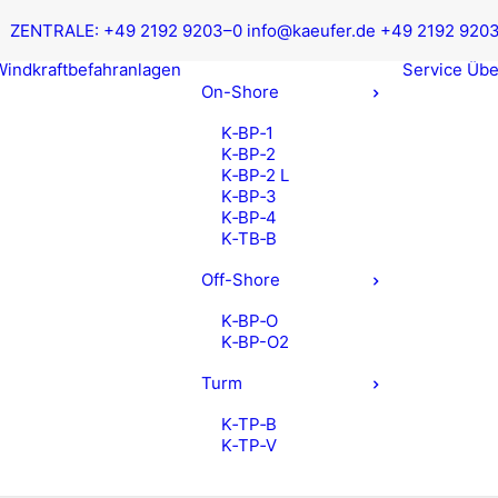
ZEN­TRA­LE:
+49 2192 9203–0
info@kaeufer.de
+49 2192 920
ind­kraft­be­fahr­an­la­gen
Ser­vice
Übe
On-Shore
K‑BP‑1
K‑BP‑2
K‑BP‑2 L
K‑BP‑3
K‑BP‑4
K‑TB‑B
Off-Shore
K‑BP‑O
K‑BP-O2
Turm
K‑TP‑B
K‑TP‑V