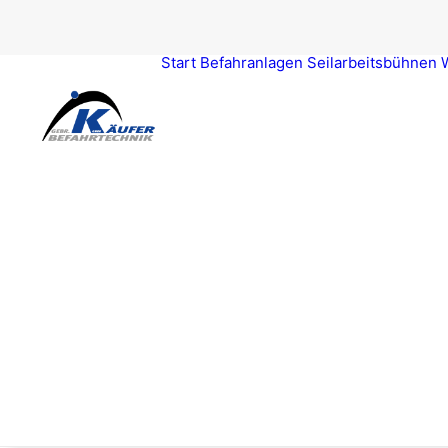
Start
Befahr­an­la­gen
Seil­ar­beits­büh­nen
W