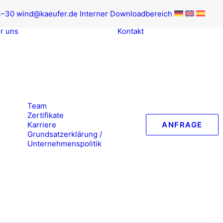
3–30
wind@kaeufer.de
Inter­ner Downloadbereich
r uns
Kon­takt
Team
Zer­ti­fi­ka­te
Kar­rie­re
ANFRA­GE
Grund­satz­er­klä­rung /
Unternehmenspolitik