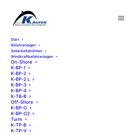
Start
Befahr­an­la­gen
Seil­ar­beits­büh­nen
Wind­kraft­be­fahr­an­la­gen
On-Shore
K‑BP‑1
K‑BP‑2
K‑BP‑2 L
K‑BP‑3
K‑BP‑4
K‑TB‑B
EKZ Nova Eventis,
Off-Shore
K‑BP‑O
Günthersdorf/Leipzig
K‑BP-O2
Turm
K‑TP‑B
fahrbare Wartungs- und Reinigungsbühnen Typ KB-
K‑TP‑V
DB-WB für Glasdächer