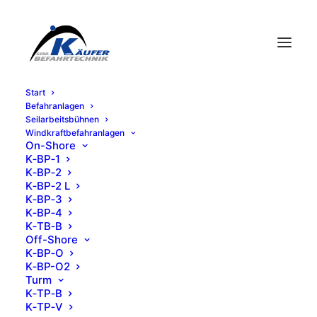
Start
Befahr­an­la­gen
Seil­ar­beits­büh­nen
Wind­kraft­be­fahr­an­la­gen
On-Shore
K‑BP‑1
K‑BP‑2
K‑BP‑2 L
K‑BP‑3
K‑BP‑4
K‑TB‑B
Off-Shore
K‑BP‑O
K‑BP-O2
Turm
K‑TP‑B
K‑TP‑V