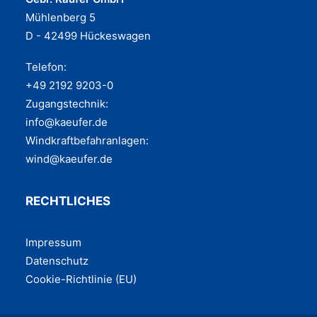
Mühlenberg 5
D - 42499 Hückeswagen
Telefon:
+49 2192 9203-0
Zugangstechnik:
info@kaeufer.de
Windkraftbefahranlagen:
wind@kaeufer.de
RECHTLICHES
Impres­sum
Daten­schutz
Coo­kie-Rich­t­­li­­nie (EU)