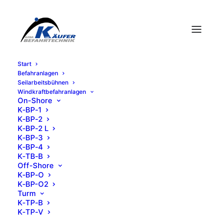
Start
Befahr­an­la­gen
Seil­ar­beits­büh­nen
Wind­kraft­be­fahr­an­la­gen
On-Shore
K‑BP‑1
K‑BP‑2
K‑BP‑2 L
K‑BP‑3
K‑BP‑4
K‑TB‑B
Off-Shore
Kompetenz im
K‑BP‑O
K‑BP-O2
Spezialgerüstbau
Turm
K‑TP‑B
K‑TP‑V